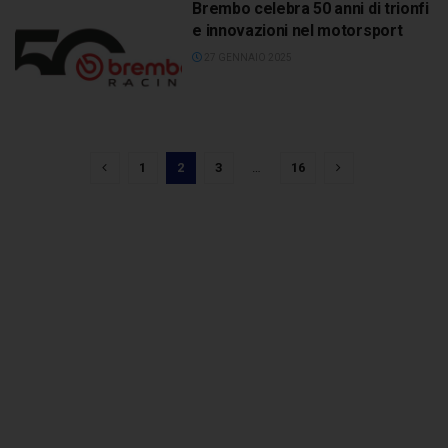
Brembo celebra 50 anni di trionfi
e innovazioni nel motorsport
27 GENNAIO 2025
1
2
3
…
16