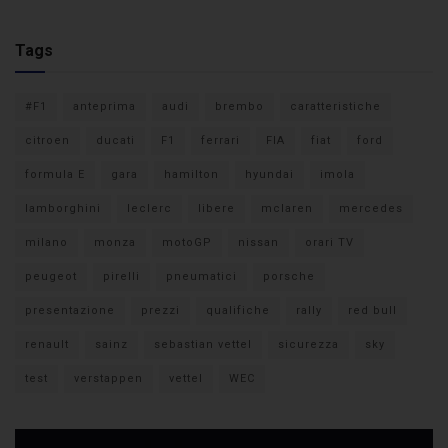
Tags
#F1
anteprima
audi
brembo
caratteristiche
citroen
ducati
F1
ferrari
FIA
fiat
ford
formula E
gara
hamilton
hyundai
imola
lamborghini
leclerc
libere
mclaren
mercedes
milano
monza
motoGP
nissan
orari TV
peugeot
pirelli
pneumatici
porsche
presentazione
prezzi
qualifiche
rally
red bull
renault
sainz
sebastian vettel
sicurezza
sky
test
verstappen
vettel
WEC