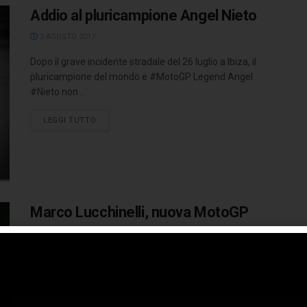
Addio al pluricampione Angel Nieto
3 AGOSTO 2017
Dopo il grave incidente stradale del 26 luglio a Ibiza, il
pluricampione del mondo e #MotoGP Legend Angel
#Nieto non ...
LEGGI TUTTO
Marco Lucchinelli, nuova MotoGP
Legend
3 GIUGNO 2017
Nel corso del venerdì del GP d'Italia al Mugello, Marco
Lucchinelli è stato nominato MotoGP Legend. Il pilota