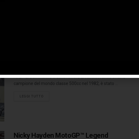
ligure, oggi ...
LEGGI TUTTO
Franco Uncini diventa MotoGP
Legend
12 SETTEMBRE 2016
Al GP di San Marino e della Riviera di Rimini Franco Uncini,
campione del mondo classe 500cc nel 1982, è stato ...
LEGGI TUTTO
Nicky Hayden MotoGP™ Legend