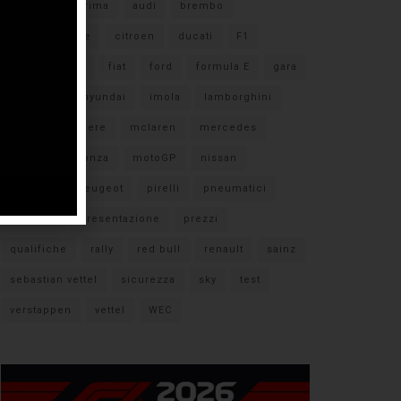
#F1
anteprima
audi
brembo
caratteristiche
citroen
ducati
F1
ferrari
FIA
fiat
ford
formula E
gara
hamilton
hyundai
imola
lamborghini
leclerc
libere
mclaren
mercedes
milano
monza
motoGP
nissan
orari TV
peugeot
pirelli
pneumatici
porsche
presentazione
prezzi
qualifiche
rally
red bull
renault
sainz
sebastian vettel
sicurezza
sky
test
verstappen
vettel
WEC