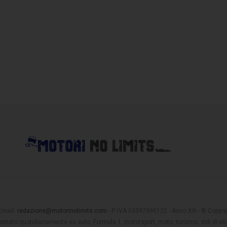
 Email:
redazione@motorinolimits.com
- P. IVA 03397990122 - Anno XIII - © Copyrigh
rnato quotidianamente su auto, Formula 1, motorsport, moto, turismo, stili di vita