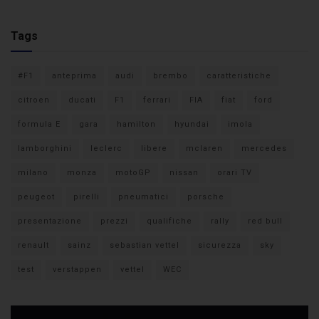
Tags
#F1
anteprima
audi
brembo
caratteristiche
citroen
ducati
F1
ferrari
FIA
fiat
ford
formula E
gara
hamilton
hyundai
imola
lamborghini
leclerc
libere
mclaren
mercedes
milano
monza
motoGP
nissan
orari TV
peugeot
pirelli
pneumatici
porsche
presentazione
prezzi
qualifiche
rally
red bull
renault
sainz
sebastian vettel
sicurezza
sky
test
verstappen
vettel
WEC