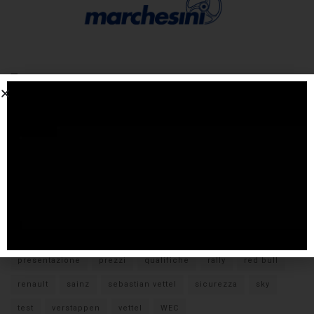
Tags
#F1
anteprima
audi
brembo
caratteristiche
citroen
ducati
F1
ferrari
FIA
fiat
ford
formula E
gara
hamilton
hyundai
imola
lamborghini
leclerc
libere
mclaren
mercedes
milano
monza
motoGP
nissan
orari TV
peugeot
pirelli
pneumatici
porsche
presentazione
prezzi
qualifiche
rally
red bull
renault
sainz
sebastian vettel
sicurezza
sky
test
verstappen
vettel
WEC