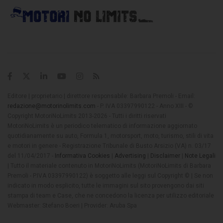
Editore | proprietario | direttore responsabile: Barbara Premoli - Email:
redazione@motorinolimits.com
- P. IVA 03397990122 - Anno XIII - ©
Copyright MotoriNoLimits 2013-2026 - Tutti i diritti riservati
MotoriNoLimits è un periodico telematico di informazione aggiornato
quotidianamente su auto, Formula 1, motorsport, moto, turismo, stili di vita
e motori in genere - Registrazione Tribunale di Busto Arsizio (VA) n. 03/17
del 11/04/2017 -
Informativa Cookies
|
Advertising
|
Disclaimer
|
Note Legali
| Tutto il materiale contenuto in MotoriNoLimits (MotoriNoLimits di Barbara
Premoli - P.IVA 03397990122) è soggetto alle leggi sul Copyright © | Se non
indicato in modo esplicito, tutte le immagini sul sito provengono dai siti
stampa di team e Case, che ne concedono la licenza per utilizzo editoriale
Webmaster: Stefano Boeri | Provider: Aruba Spa