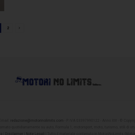
2
 Email:
redazione@motorinolimits.com
- P. IVA 03397990122 - Anno XIII - © Copyrigh
rnato quotidianamente su auto, Formula 1, motorsport, moto, turismo, stili di vita
ng
|
Disclaimer
|
Note Legali
| Tutto il materiale contenuto in MotoriNoLimits (Mot