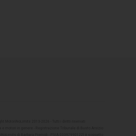
t MotoriNoLimits 2013-2026 - Tutti i diritti riservati
 e motori in genere - Registrazione Tribunale di Busto Arsizio
oriNoLimits di Barbara Premoli - P.IVA 03397990122) è soggetto