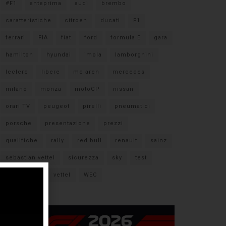
#F1
anteprima
audi
brembo
caratteristiche
citroen
ducati
F1
ferrari
FIA
fiat
ford
formula E
gara
hamilton
hyundai
imola
lamborghini
leclerc
libere
mclaren
mercedes
milano
monza
motoGP
nissan
orari TV
peugeot
pirelli
pneumatici
porsche
presentazione
prezzi
qualifiche
rally
red bull
renault
sainz
sebastian vettel
sicurezza
sky
test
verstappen
vettel
WEC