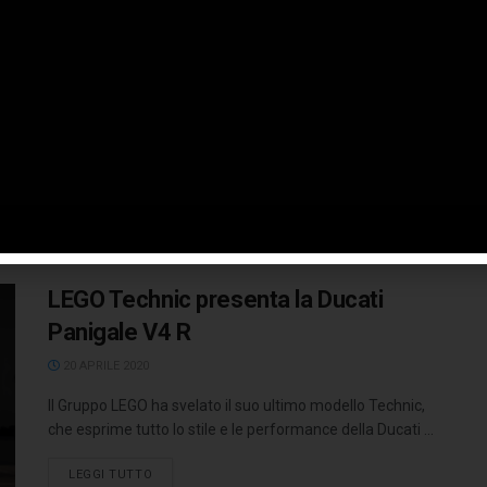
la McLaren Senna “Ride-On”
17 AGOSTO 2020
McLaren Automotive presenta un nuovo modello
elettrico dedicato alla pista per i più giovani piloti – la
McLaren Senna “Ride-On”. ...
LEGGI TUTTO
LEGO Technic presenta la Ducati
Panigale V4 R
20 APRILE 2020
Il Gruppo LEGO ha svelato il suo ultimo modello Technic,
che esprime tutto lo stile e le performance della Ducati ...
LEGGI TUTTO