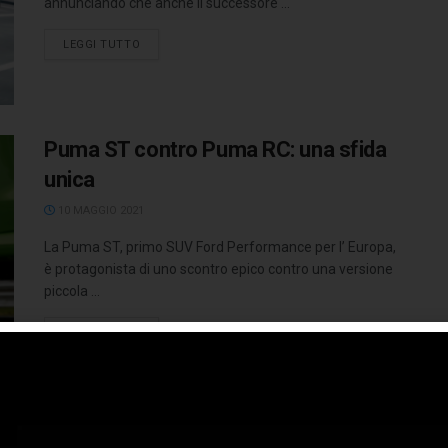
annunciando che anche il successore ...
LEGGI TUTTO
Puma ST contro Puma RC: una sfida
unica
10 MAGGIO 2021
La Puma ST, primo SUV Ford Performance per l’ Europa,
è protagonista di uno scontro epico contro una versione
piccola ...
LEGGI TUTTO
Lando Norris tester fuori misura per