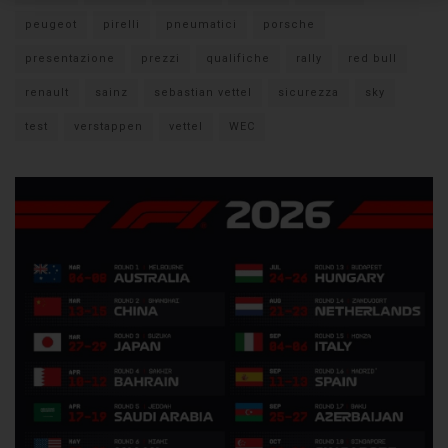
peugeot
pirelli
pneumatici
porsche
presentazione
prezzi
qualifiche
rally
red bull
renault
sainz
sebastian vettel
sicurezza
sky
test
verstappen
vettel
WEC