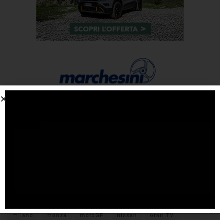
Tags
#F1
anteprima
audi
brembo
caratteristiche
citroen
ducati
F1
ferrari
FIA
fiat
ford
formula E
gara
hamilton
hyundai
imola
lamborghini
leclerc
libere
mclaren
mercedes
milano
monza
motoGP
nissan
orari TV