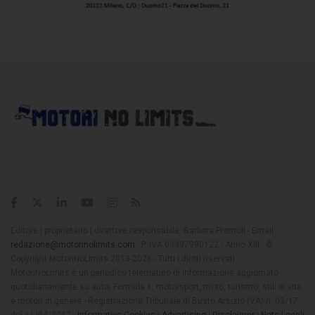
Editore | proprietario | direttore responsabile: Barbara Premoli - Email:
redazione@motorinolimits.com
- P. IVA 03397990122 - Anno XIII - ©
Copyright MotoriNoLimits 2013-2026 - Tutti i diritti riservati
MotoriNoLimits è un periodico telematico di informazione aggiornato
quotidianamente su auto, Formula 1, motorsport, moto, turismo, stili di vita
e motori in genere - Registrazione Tribunale di Busto Arsizio (VA) n. 03/17
del 11/04/2017 -
Informativa Cookies
|
Advertising
|
Disclaimer
|
Note Legali