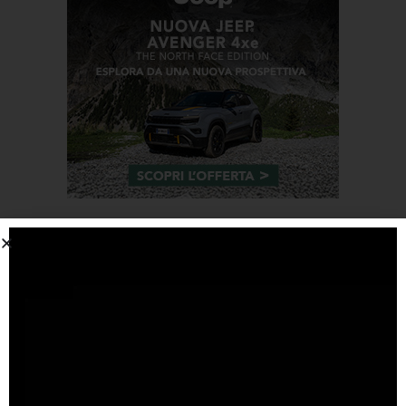
Tags
#F1
anteprima
audi
brembo
caratteristiche