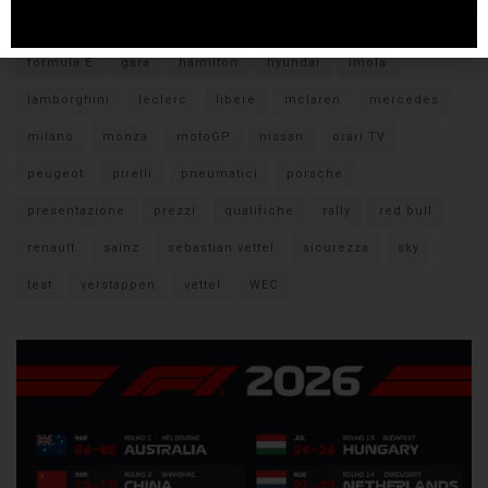
citroen
ducati
F1
ferrari
FIA
fiat
ford
formula E
gara
hamilton
hyundai
imola
lamborghini
leclerc
libere
mclaren
mercedes
milano
monza
motoGP
nissan
orari TV
peugeot
pirelli
pneumatici
porsche
presentazione
prezzi
qualifiche
rally
red bull
renault
sainz
sebastian vettel
sicurezza
sky
test
verstappen
vettel
WEC