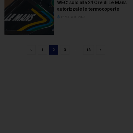
WEC: solo alla 24 Ore di Le Mans
autorizzate le termocoperte
12 MAGGIO 2023
1
2
3
…
13