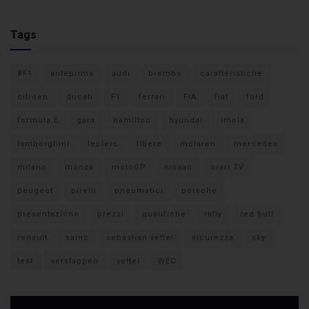
Tags
#F1
anteprima
audi
brembo
caratteristiche
citroen
ducati
F1
ferrari
FIA
fiat
ford
formula E
gara
hamilton
hyundai
imola
lamborghini
leclerc
libere
mclaren
mercedes
milano
monza
motoGP
nissan
orari TV
peugeot
pirelli
pneumatici
porsche
presentazione
prezzi
qualifiche
rally
red bull
renault
sainz
sebastian vettel
sicurezza
sky
test
verstappen
vettel
WEC