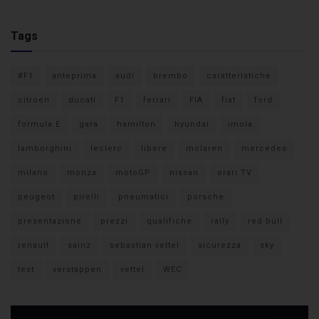
Tags
#F1
anteprima
audi
brembo
caratteristiche
citroen
ducati
F1
ferrari
FIA
fiat
ford
formula E
gara
hamilton
hyundai
imola
lamborghini
leclerc
libere
mclaren
mercedes
milano
monza
motoGP
nissan
orari TV
peugeot
pirelli
pneumatici
porsche
presentazione
prezzi
qualifiche
rally
red bull
renault
sainz
sebastian vettel
sicurezza
sky
test
verstappen
vettel
WEC