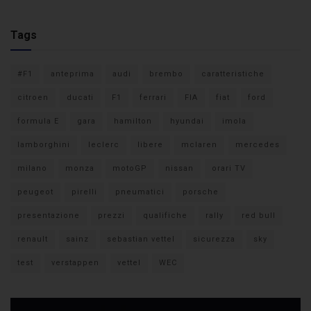
Tags
#F1
anteprima
audi
brembo
caratteristiche
citroen
ducati
F1
ferrari
FIA
fiat
ford
formula E
gara
hamilton
hyundai
imola
lamborghini
leclerc
libere
mclaren
mercedes
milano
monza
motoGP
nissan
orari TV
peugeot
pirelli
pneumatici
porsche
presentazione
prezzi
qualifiche
rally
red bull
renault
sainz
sebastian vettel
sicurezza
sky
test
verstappen
vettel
WEC