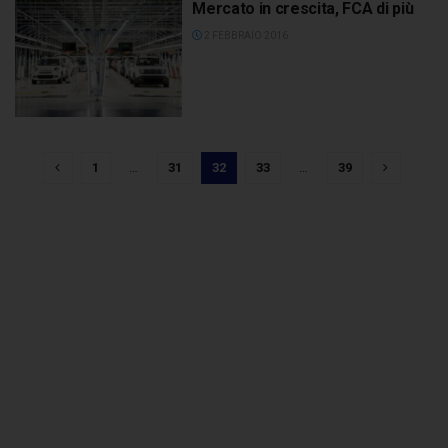
Mercato in crescita, FCA di più
2 FEBBRAIO 2016
1
…
31
32
33
…
39