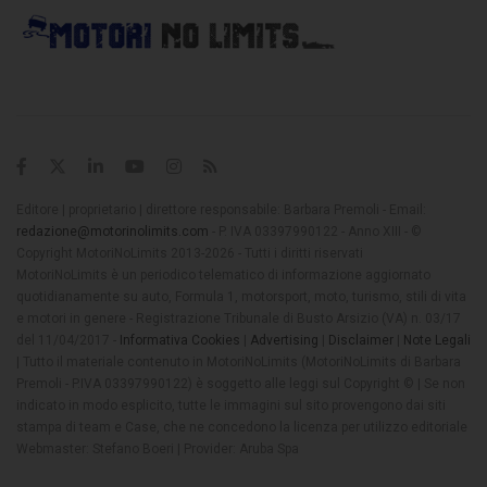
Editore | proprietario | direttore responsabile: Barbara Premoli - Email:
redazione@motorinolimits.com
- P. IVA 03397990122 - Anno XIII - ©
Copyright MotoriNoLimits 2013-2026 - Tutti i diritti riservati
MotoriNoLimits è un periodico telematico di informazione aggiornato
quotidianamente su auto, Formula 1, motorsport, moto, turismo, stili di vita
e motori in genere - Registrazione Tribunale di Busto Arsizio (VA) n. 03/17
del 11/04/2017 -
Informativa Cookies
|
Advertising
|
Disclaimer
|
Note Legali
| Tutto il materiale contenuto in MotoriNoLimits (MotoriNoLimits di Barbara
Premoli - P.IVA 03397990122) è soggetto alle leggi sul Copyright © | Se non
indicato in modo esplicito, tutte le immagini sul sito provengono dai siti
stampa di team e Case, che ne concedono la licenza per utilizzo editoriale
Webmaster: Stefano Boeri | Provider: Aruba Spa