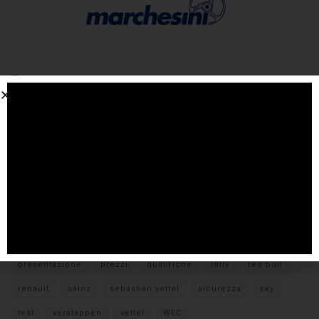
Tags
#F1
anteprima
audi
brembo
caratteristiche
citroen
ducati
F1
ferrari
FIA
fiat
ford
formula E
gara
hamilton
hyundai
imola
lamborghini
leclerc
libere
mclaren
mercedes
milano
monza
motoGP
nissan
orari TV
peugeot
pirelli
pneumatici
porsche
presentazione
prezzi
qualifiche
rally
red bull
renault
sainz
sebastian vettel
sicurezza
sky
test
verstappen
vettel
WEC