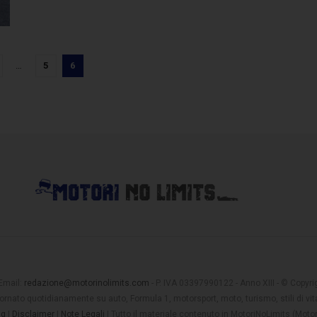
…
5
6
 Email:
redazione@motorinolimits.com
- P. IVA 03397990122 - Anno XIII - © Copyrigh
rnato quotidianamente su auto, Formula 1, motorsport, moto, turismo, stili di vita
ng
|
Disclaimer
|
Note Legali
| Tutto il materiale contenuto in MotoriNoLimits (Mot