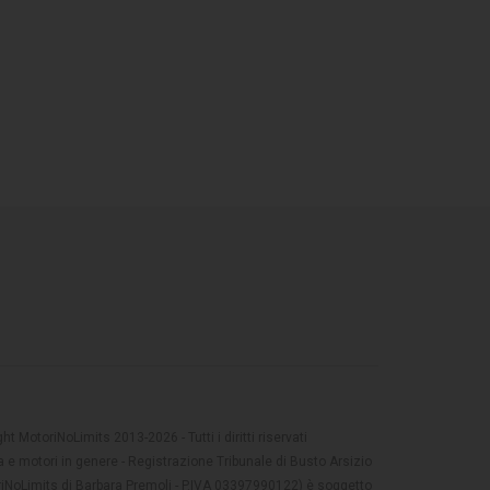
t MotoriNoLimits 2013-2026 - Tutti i diritti riservati
 e motori in genere - Registrazione Tribunale di Busto Arsizio
oriNoLimits di Barbara Premoli - P.IVA 03397990122) è soggetto