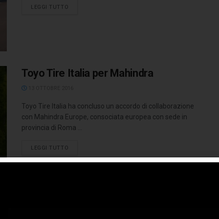
LEGGI TUTTO
Toyo Tire Italia per Mahindra
13 OTTOBRE 2016
Toyo Tire Italia ha concluso un accordo di collaborazione
con Mahindra Europe, consociata europea con sede in
provincia di Roma ...
LEGGI TUTTO
Pininfarina – Mahindra: l’opinione di