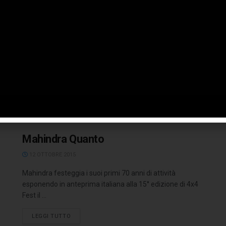
chi è quell’azienda
18 DICEMBRE 2015
Il comunicato ufficiale Pininfarina porta la data del 14
dicembre e in basso potete leggerlo integralmente.
Pincar s.r.l. in liquidazione, ...
LEGGI TUTTO
Mahindra Quanto
12 OTTOBRE 2015
Mahindra festeggia i suoi primi 70 anni di attività
esponendo in anteprima italiana alla 15° edizione di 4x4
Fest il ...
LEGGI TUTTO