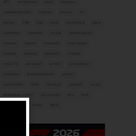
#F1
anteprima
audi
brembo
caratteristiche
citroen
ducati
F1
ferrari
FIA
fiat
ford
formula E
gara
hamilton
hyundai
imola
lamborghini
leclerc
libere
mclaren
mercedes
milano
monza
motoGP
nissan
orari TV
peugeot
pirelli
pneumatici
porsche
presentazione
prezzi
qualifiche
rally
red bull
renault
sainz
sebastian vettel
sicurezza
sky
test
verstappen
vettel
WEC