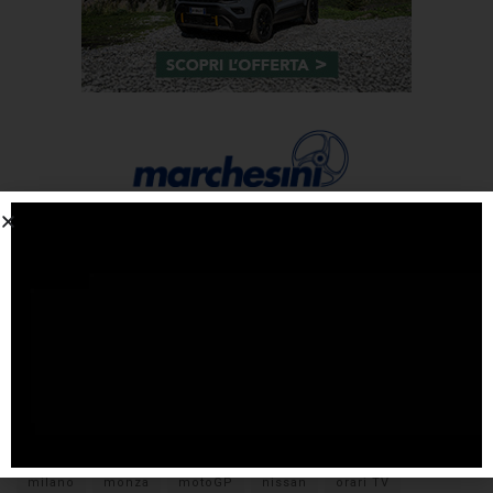
Tags
#F1
anteprima
audi
brembo
caratteristiche
citroen
ducati
F1
ferrari
FIA
fiat
ford
formula E
gara
hamilton
hyundai
imola
lamborghini
leclerc
libere
mclaren
mercedes
milano
monza
motoGP
nissan
orari TV