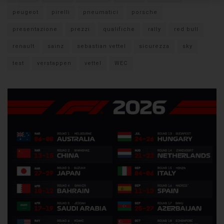
peugeot
pirelli
pneumatici
porsche
presentazione
prezzi
qualifiche
rally
red bull
renault
sainz
sebastian vettel
sicurezza
sky
test
verstappen
vettel
WEC