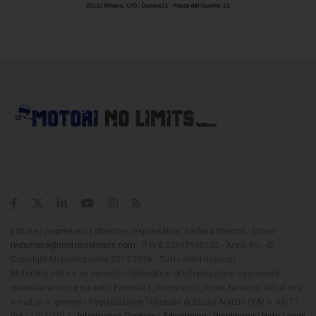
Editore | proprietario | direttore responsabile: Barbara Premoli - Email:
redazione@motorinolimits.com
- P. IVA 03397990122 - Anno XIII - ©
Copyright MotoriNoLimits 2013-2026 - Tutti i diritti riservati
MotoriNoLimits è un periodico telematico di informazione aggiornato
quotidianamente su auto, Formula 1, motorsport, moto, turismo, stili di vita
e motori in genere - Registrazione Tribunale di Busto Arsizio (VA) n. 03/17
del 11/04/2017 -
Informativa Cookies
|
Advertising
|
Disclaimer
|
Note Legali