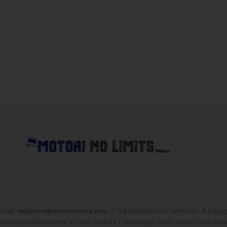
 Email:
redazione@motorinolimits.com
- P. IVA 03397990122 - Anno XIII - © Copyrigh
rnato quotidianamente su auto, Formula 1, motorsport, moto, turismo, stili di vita