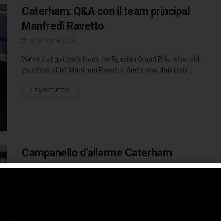
Caterham: Q&A con il team principal
Manfredi Ravetto
15 OTTOBRE 2014
We’ve just got back from the Russian Grand Prix, what did
you think of it? Manfredi Ravetto: Sochi was definitely ...
LEGGI TUTTO
Campanello d’allarme Caterham
23 GENNAIO 2014
In occasione della presentazione della nuova formazione
piloti 2014 - Kamui Kobayashi e Marcus Ericsson che
avranno rispettivamente il #10 ...