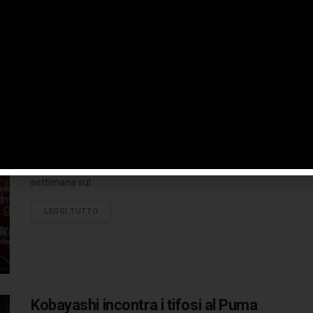
LEGGI TUTTO
FIA WEC: giochi aperti a Sakhir
28 NOVEMBRE 2013
Sarà un finale thrilling per il Campionato del Mondo FIA
Endurance quello che andrà in scena questo fine
settimana sul ...
LEGGI TUTTO
Kobayashi incontra i tifosi al Puma