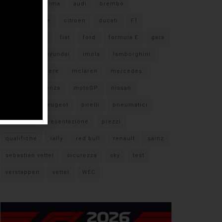
#F1
anteprima
audi
brembo
caratteristiche
citroen
ducati
F1
ferrari
FIA
fiat
ford
formula E
gara
hamilton
hyundai
imola
lamborghini
leclerc
libere
mclaren
mercedes
milano
monza
motoGP
nissan
orari TV
peugeot
pirelli
pneumatici
porsche
presentazione
prezzi
qualifiche
rally
red bull
renault
sainz
sebastian vettel
sicurezza
sky
test
verstappen
vettel
WEC