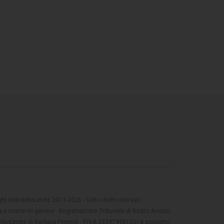
t MotoriNoLimits 2013-2026 - Tutti i diritti riservati
 e motori in genere - Registrazione Tribunale di Busto Arsizio
oriNoLimits di Barbara Premoli - P.IVA 03397990122) è soggetto