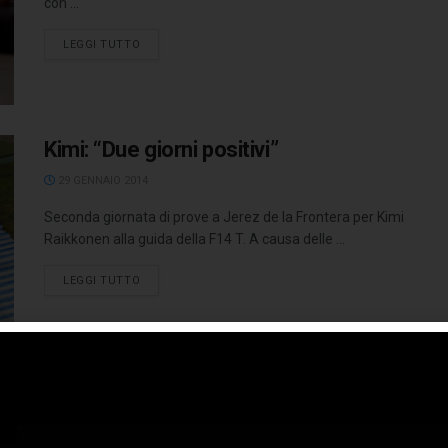
con ...
LEGGI TUTTO
Kimi: “Due giorni positivi”
29 GENNAIO 2014
Seconda giornata di prove a Jerez de la Frontera per Kimi
Raikkonen alla guida della F14 T. A causa delle ...
LEGGI TUTTO
Minardi lancia l’allarme: “Occhio alla