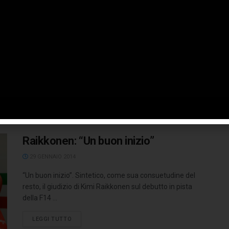
chimica”
29 GENNAIO 2014
La nuova era della Formula 1 è iniziata ieri mattina con la
prima giornata di test collettivi sul tracciato di ...
LEGGI TUTTO
Raikkonen: “Un buon inizio”
29 GENNAIO 2014
“Un buon inizio”. Sintetico, come sua consuetudine del
resto, il giudizio di Kimi Raikkonen sul debutto in pista
della F14 ...
LEGGI TUTTO