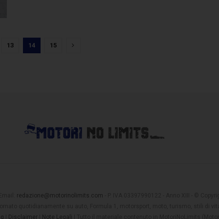
13
14
15
 Email:
redazione@motorinolimits.com
- P. IVA 03397990122 - Anno XIII - © Copyrigh
rnato quotidianamente su auto, Formula 1, motorsport, moto, turismo, stili di vita
ng
|
Disclaimer
|
Note Legali
| Tutto il materiale contenuto in MotoriNoLimits (Mot