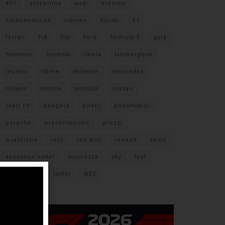
#F1
anteprima
audi
brembo
caratteristiche
citroen
ducati
F1
ferrari
FIA
fiat
ford
formula E
gara
hamilton
hyundai
imola
lamborghini
leclerc
libere
mclaren
mercedes
milano
monza
motoGP
nissan
orari TV
peugeot
pirelli
pneumatici
porsche
presentazione
prezzi
qualifiche
rally
red bull
renault
sainz
sebastian vettel
sicurezza
sky
test
verstappen
vettel
WEC