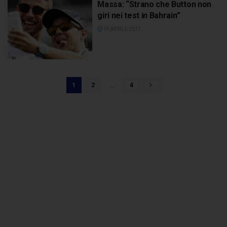
Massa: “Strano che Button non
giri nei test in Bahrain”
19 APRILE 2017
1
2
…
4