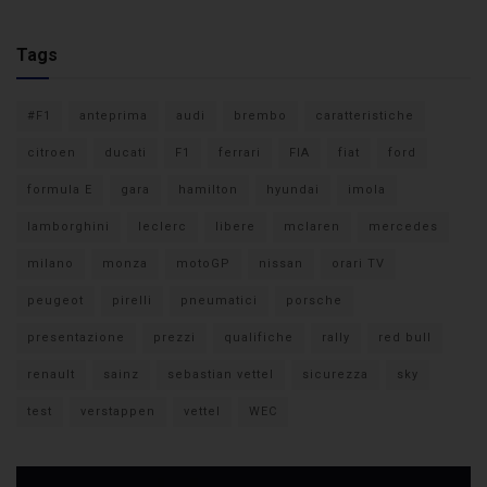
Tags
#F1
anteprima
audi
brembo
caratteristiche
citroen
ducati
F1
ferrari
FIA
fiat
ford
formula E
gara
hamilton
hyundai
imola
lamborghini
leclerc
libere
mclaren
mercedes
milano
monza
motoGP
nissan
orari TV
peugeot
pirelli
pneumatici
porsche
presentazione
prezzi
qualifiche
rally
red bull
renault
sainz
sebastian vettel
sicurezza
sky
test
verstappen
vettel
WEC