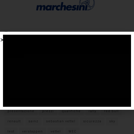
Tags
#F1
anteprima
audi
brembo
caratteristiche
citroen
ducati
F1
ferrari
FIA
fiat
ford
formula E
gara
hamilton
hyundai
imola
lamborghini
leclerc
libere
mclaren
mercedes
milano
monza
motoGP
nissan
orari TV
peugeot
pirelli
pneumatici
porsche
presentazione
prezzi
qualifiche
rally
red bull
renault
sainz
sebastian vettel
sicurezza
sky
test
verstappen
vettel
WEC