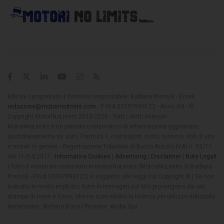
Editore | proprietario | direttore responsabile: Barbara Premoli - Email:
redazione@motorinolimits.com
- P. IVA 03397990122 - Anno XIII - ©
Copyright MotoriNoLimits 2013-2026 - Tutti i diritti riservati
MotoriNoLimits è un periodico telematico di informazione aggiornato
quotidianamente su auto, Formula 1, motorsport, moto, turismo, stili di vita
e motori in genere - Registrazione Tribunale di Busto Arsizio (VA) n. 03/17
del 11/04/2017 -
Informativa Cookies
|
Advertising
|
Disclaimer
|
Note Legali
| Tutto il materiale contenuto in MotoriNoLimits (MotoriNoLimits di Barbara
Premoli - P.IVA 03397990122) è soggetto alle leggi sul Copyright © | Se non
indicato in modo esplicito, tutte le immagini sul sito provengono dai siti
stampa di team e Case, che ne concedono la licenza per utilizzo editoriale
Webmaster: Stefano Boeri | Provider: Aruba Spa