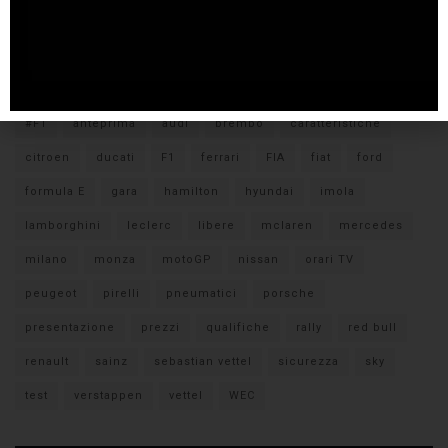
Tags
#F1
anteprima
audi
brembo
caratteristiche
citroen
ducati
F1
ferrari
FIA
fiat
ford
formula E
gara
hamilton
hyundai
imola
lamborghini
leclerc
libere
mclaren
mercedes
milano
monza
motoGP
nissan
orari TV
peugeot
pirelli
pneumatici
porsche
presentazione
prezzi
qualifiche
rally
red bull
renault
sainz
sebastian vettel
sicurezza
sky
test
verstappen
vettel
WEC