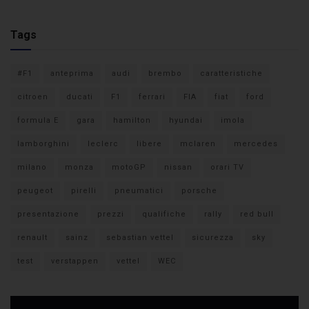
Tags
#F1
anteprima
audi
brembo
caratteristiche
citroen
ducati
F1
ferrari
FIA
fiat
ford
formula E
gara
hamilton
hyundai
imola
lamborghini
leclerc
libere
mclaren
mercedes
milano
monza
motoGP
nissan
orari TV
peugeot
pirelli
pneumatici
porsche
presentazione
prezzi
qualifiche
rally
red bull
renault
sainz
sebastian vettel
sicurezza
sky
test
verstappen
vettel
WEC