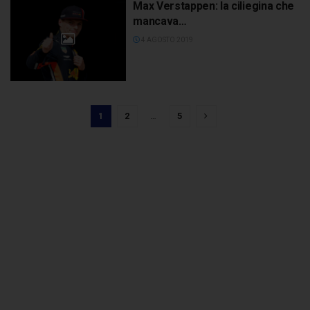
Max Verstappen: la ciliegina che
mancava…
4 AGOSTO 2019
1
2
…
5