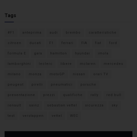
Tags
#F1
anteprima
audi
brembo
caratteristiche
citroen
ducati
F1
ferrari
FIA
fiat
ford
formula E
gara
hamilton
hyundai
imola
lamborghini
leclerc
libere
mclaren
mercedes
milano
monza
motoGP
nissan
orari TV
peugeot
pirelli
pneumatici
porsche
presentazione
prezzi
qualifiche
rally
red bull
renault
sainz
sebastian vettel
sicurezza
sky
test
verstappen
vettel
WEC