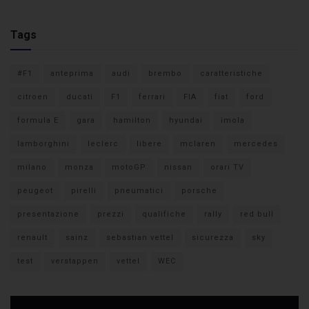
Tags
#F1
anteprima
audi
brembo
caratteristiche
citroen
ducati
F1
ferrari
FIA
fiat
ford
formula E
gara
hamilton
hyundai
imola
lamborghini
leclerc
libere
mclaren
mercedes
milano
monza
motoGP
nissan
orari TV
peugeot
pirelli
pneumatici
porsche
presentazione
prezzi
qualifiche
rally
red bull
renault
sainz
sebastian vettel
sicurezza
sky
test
verstappen
vettel
WEC