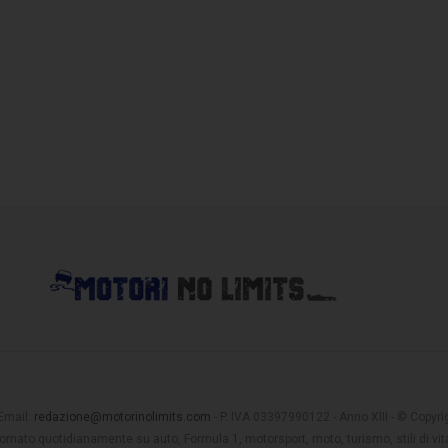
 Email:
redazione@motorinolimits.com
- P. IVA 03397990122 - Anno XIII - © Copyrigh
rnato quotidianamente su auto, Formula 1, motorsport, moto, turismo, stili di vita