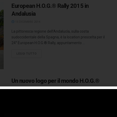
European H.O.G.® Rally 2015 in
Andalusia
15 DICEMBRE 2014
La pittoresca regione dell’Andalucía, sulla costa
sudoccidentale della Spagna, è la location prescelta per il
24° European H.O.G.® Rally, appuntamento ...
LEGGI TUTTO
Un nuovo logo per il mondo H.O.G.®
19 DICEMBRE 2013
I soci dell’Harley Owners Group®, moto club ufficiale della
Harley-Davidson Motor Company, hanno celebrato i valori
di libertà ed espressione ...