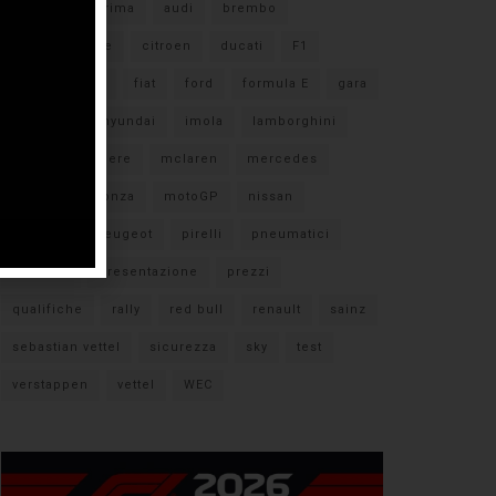
#F1
anteprima
audi
brembo
caratteristiche
citroen
ducati
F1
ferrari
FIA
fiat
ford
formula E
gara
hamilton
hyundai
imola
lamborghini
leclerc
libere
mclaren
mercedes
milano
monza
motoGP
nissan
orari TV
peugeot
pirelli
pneumatici
porsche
presentazione
prezzi
qualifiche
rally
red bull
renault
sainz
sebastian vettel
sicurezza
sky
test
verstappen
vettel
WEC