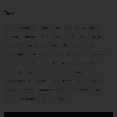
Tags
#F1
anteprima
audi
brembo
caratteristiche
citroen
ducati
F1
ferrari
FIA
fiat
ford
formula E
gara
hamilton
hyundai
imola
lamborghini
leclerc
libere
mclaren
mercedes
milano
monza
motoGP
nissan
orari TV
peugeot
pirelli
pneumatici
porsche
presentazione
prezzi
qualifiche
rally
red bull
renault
sainz
sebastian vettel
sicurezza
sky
test
verstappen
vettel
WEC