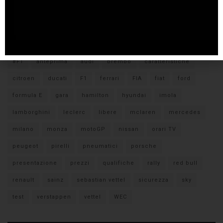
Tags
#F1
anteprima
audi
brembo
caratteristiche
citroen
ducati
F1
ferrari
FIA
fiat
ford
formula E
gara
hamilton
hyundai
imola
lamborghini
leclerc
libere
mclaren
mercedes
milano
monza
motoGP
nissan
orari TV
peugeot
pirelli
pneumatici
porsche
presentazione
prezzi
qualifiche
rally
red bull
renault
sainz
sebastian vettel
sicurezza
sky
test
verstappen
vettel
WEC