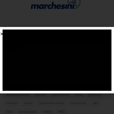
Tags
#F1
anteprima
audi
brembo
caratteristiche
citroen
ducati
F1
ferrari
FIA
fiat
ford
formula E
gara
hamilton
hyundai
imola
lamborghini
leclerc
libere
mclaren
mercedes
milano
monza
motoGP
nissan
orari TV
peugeot
pirelli
pneumatici
porsche
presentazione
prezzi
qualifiche
rally
red bull
renault
sainz
sebastian vettel
sicurezza
sky
test
verstappen
vettel
WEC