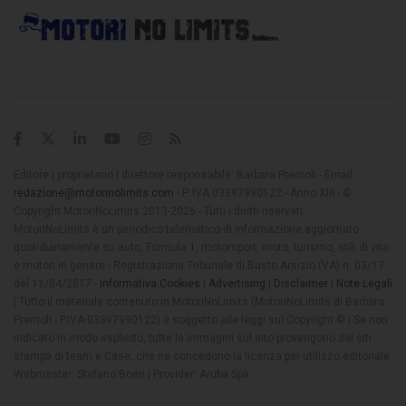
Editore | proprietario | direttore responsabile: Barbara Premoli - Email:
redazione@motorinolimits.com
- P. IVA 03397990122 - Anno XIII - ©
Copyright MotoriNoLimits 2013-2026 - Tutti i diritti riservati
MotoriNoLimits è un periodico telematico di informazione aggiornato
quotidianamente su auto, Formula 1, motorsport, moto, turismo, stili di vita
e motori in genere - Registrazione Tribunale di Busto Arsizio (VA) n. 03/17
del 11/04/2017 -
Informativa Cookies
|
Advertising
|
Disclaimer
|
Note Legali
| Tutto il materiale contenuto in MotoriNoLimits (MotoriNoLimits di Barbara
Premoli - P.IVA 03397990122) è soggetto alle leggi sul Copyright © | Se non
indicato in modo esplicito, tutte le immagini sul sito provengono dai siti
stampa di team e Case, che ne concedono la licenza per utilizzo editoriale
Webmaster: Stefano Boeri | Provider: Aruba Spa