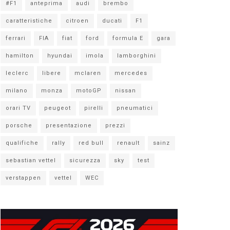
#F1
anteprima
audi
brembo
caratteristiche
citroen
ducati
F1
ferrari
FIA
fiat
ford
formula E
gara
hamilton
hyundai
imola
lamborghini
leclerc
libere
mclaren
mercedes
milano
monza
motoGP
nissan
orari TV
peugeot
pirelli
pneumatici
porsche
presentazione
prezzi
qualifiche
rally
red bull
renault
sainz
sebastian vettel
sicurezza
sky
test
verstappen
vettel
WEC