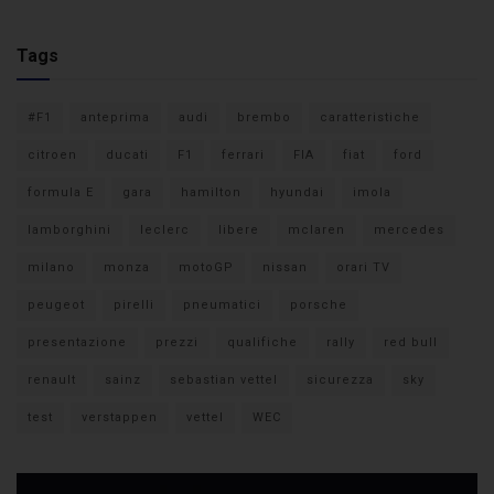
Tags
#F1
anteprima
audi
brembo
caratteristiche
citroen
ducati
F1
ferrari
FIA
fiat
ford
formula E
gara
hamilton
hyundai
imola
lamborghini
leclerc
libere
mclaren
mercedes
milano
monza
motoGP
nissan
orari TV
peugeot
pirelli
pneumatici
porsche
presentazione
prezzi
qualifiche
rally
red bull
renault
sainz
sebastian vettel
sicurezza
sky
test
verstappen
vettel
WEC