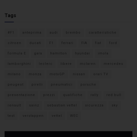
Tags
#F1
anteprima
audi
brembo
caratteristiche
citroen
ducati
F1
ferrari
FIA
fiat
ford
formula E
gara
hamilton
hyundai
imola
lamborghini
leclerc
libere
mclaren
mercedes
milano
monza
motoGP
nissan
orari TV
peugeot
pirelli
pneumatici
porsche
presentazione
prezzi
qualifiche
rally
red bull
renault
sainz
sebastian vettel
sicurezza
sky
test
verstappen
vettel
WEC