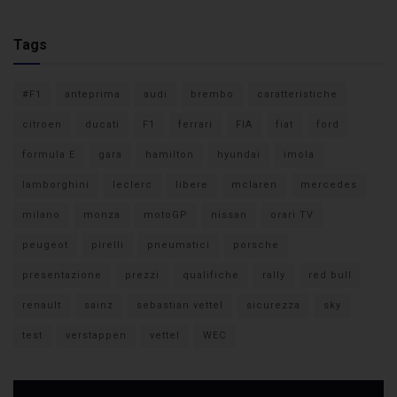
Tags
#F1
anteprima
audi
brembo
caratteristiche
citroen
ducati
F1
ferrari
FIA
fiat
ford
formula E
gara
hamilton
hyundai
imola
lamborghini
leclerc
libere
mclaren
mercedes
milano
monza
motoGP
nissan
orari TV
peugeot
pirelli
pneumatici
porsche
presentazione
prezzi
qualifiche
rally
red bull
renault
sainz
sebastian vettel
sicurezza
sky
test
verstappen
vettel
WEC