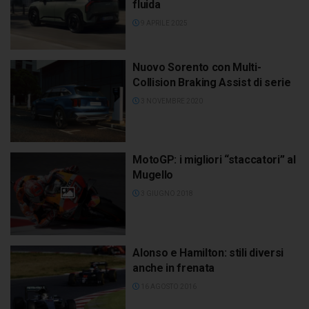
fluida
9 APRILE 2025
Nuovo Sorento con Multi-
Collision Braking Assist di serie
3 NOVEMBRE 2020
MotoGP: i migliori “staccatori” al
Mugello
3 GIUGNO 2018
Alonso e Hamilton: stili diversi
anche in frenata
16 AGOSTO 2016