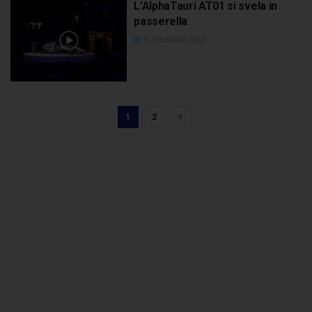
L’AlphaTauri AT01 si svela in
passerella
15 FEBBRAIO 2020
1
2