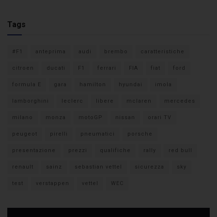
Tags
#F1
anteprima
audi
brembo
caratteristiche
citroen
ducati
F1
ferrari
FIA
fiat
ford
formula E
gara
hamilton
hyundai
imola
lamborghini
leclerc
libere
mclaren
mercedes
milano
monza
motoGP
nissan
orari TV
peugeot
pirelli
pneumatici
porsche
presentazione
prezzi
qualifiche
rally
red bull
renault
sainz
sebastian vettel
sicurezza
sky
test
verstappen
vettel
WEC