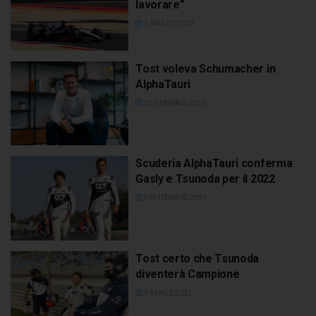
lavorare”
1 MARZO 2023
Tost voleva Schumacher in
AlphaTauri
23 GENNAIO 2023
Scuderia AlphaTauri conferma
Gasly e Tsunoda per il 2022
7 SETTEMBRE 2021
Tost certo che Tsunoda
diventerà Campione
1 APRILE 2021