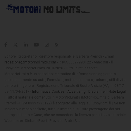
Editore | proprietario | direttore responsabile: Barbara Premoli - Email:
redazione@motorinolimits.com
- P. IVA 03397990122 - Anno XIII - ©
Copyright MotoriNoLimits 2013-2026 - Tutti i diritti riservati
MotoriNoLimits è un periodico telematico di informazione aggiornato
quotidianamente su auto, Formula 1, motorsport, moto, turismo, stili di vita
e motori in genere - Registrazione Tribunale di Busto Arsizio (VA) n. 03/17
del 11/04/2017 -
Informativa Cookies
|
Advertising
|
Disclaimer
|
Note Legali
| Tutto il materiale contenuto in MotoriNoLimits (MotoriNoLimits di Barbara
Premoli - P.IVA 03397990122) è soggetto alle leggi sul Copyright © | Se non
indicato in modo esplicito, tutte le immagini sul sito provengono dai siti
stampa di team e Case, che ne concedono la licenza per utilizzo editoriale
Webmaster: Stefano Boeri | Provider: Aruba Spa