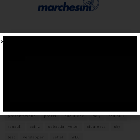
Tags
#F1
anteprima
audi
brembo
caratteristiche
citroen
ducati
F1
ferrari
FIA
fiat
ford
formula E
gara
hamilton
hyundai
imola
lamborghini
leclerc
libere
mclaren
mercedes
milano
monza
motoGP
nissan
orari TV
peugeot
pirelli
pneumatici
porsche
presentazione
prezzi
qualifiche
rally
red bull
renault
sainz
sebastian vettel
sicurezza
sky
test
verstappen
vettel
WEC