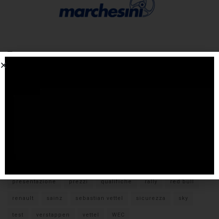
Tags
#F1
anteprima
audi
brembo
caratteristiche
citroen
ducati
F1
ferrari
FIA
fiat
ford
formula E
gara
hamilton
hyundai
imola
lamborghini
leclerc
libere
mclaren
mercedes
milano
monza
motoGP
nissan
orari TV
peugeot
pirelli
pneumatici
porsche
presentazione
prezzi
qualifiche
rally
red bull
renault
sainz
sebastian vettel
sicurezza
sky
test
verstappen
vettel
WEC