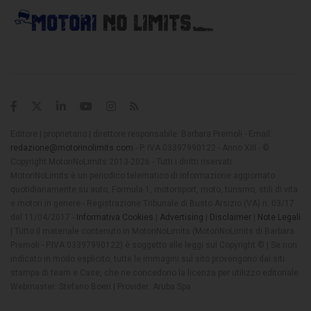
Editore | proprietario | direttore responsabile: Barbara Premoli - Email:
redazione@motorinolimits.com
- P. IVA 03397990122 - Anno XIII - ©
Copyright MotoriNoLimits 2013-2026 - Tutti i diritti riservati
MotoriNoLimits è un periodico telematico di informazione aggiornato
quotidianamente su auto, Formula 1, motorsport, moto, turismo, stili di vita
e motori in genere - Registrazione Tribunale di Busto Arsizio (VA) n. 03/17
del 11/04/2017 -
Informativa Cookies
|
Advertising
|
Disclaimer
|
Note Legali
| Tutto il materiale contenuto in MotoriNoLimits (MotoriNoLimits di Barbara
Premoli - P.IVA 03397990122) è soggetto alle leggi sul Copyright © | Se non
indicato in modo esplicito, tutte le immagini sul sito provengono dai siti
stampa di team e Case, che ne concedono la licenza per utilizzo editoriale
Webmaster: Stefano Boeri | Provider: Aruba Spa