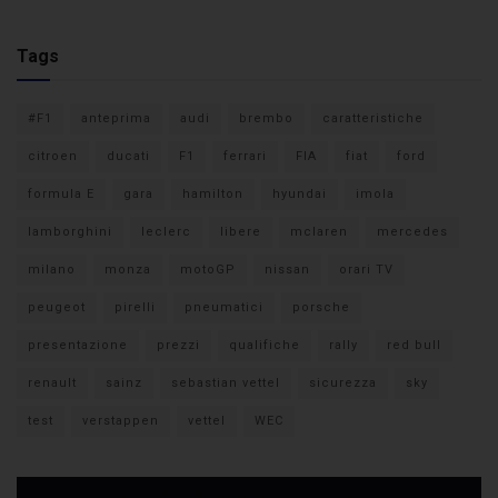
Tags
#F1
anteprima
audi
brembo
caratteristiche
citroen
ducati
F1
ferrari
FIA
fiat
ford
formula E
gara
hamilton
hyundai
imola
lamborghini
leclerc
libere
mclaren
mercedes
milano
monza
motoGP
nissan
orari TV
peugeot
pirelli
pneumatici
porsche
presentazione
prezzi
qualifiche
rally
red bull
renault
sainz
sebastian vettel
sicurezza
sky
test
verstappen
vettel
WEC