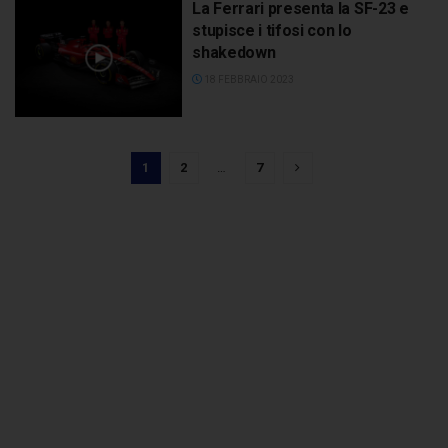
La Ferrari presenta la SF-23 e
stupisce i tifosi con lo
shakedown
18 FEBBRAIO 2023
1
2
…
7