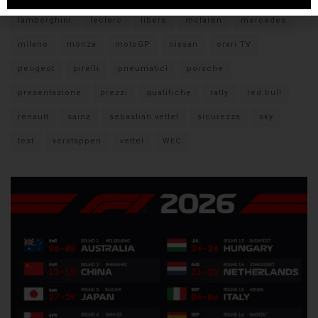
lamborghini
leclerc
libere
mclaren
mercedes
milano
monza
motoGP
nissan
orari TV
peugeot
pirelli
pneumatici
porsche
presentazione
prezzi
qualifiche
rally
red bull
renault
sainz
sebastian vettel
sicurezza
sky
test
verstappen
vettel
WEC