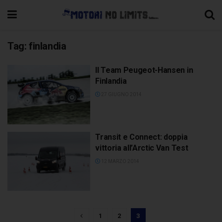
Tag:
finlandia
Il Team Peugeot-Hansen in
Finlandia
27 GIUGNO 2014
Transit e Connect: doppia
vittoria all’Arctic Van Test
12 MARZO 2014
1
2
3