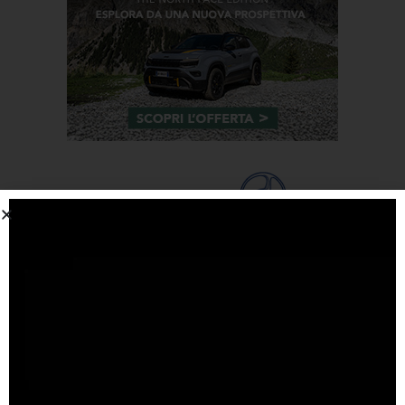
Tags
#F1
anteprima
audi
brembo
caratteristiche
citroen
ducati
F1
ferrari
FIA
fiat
ford
formula E
gara
hamilton
hyundai
imola