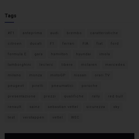
Tags
#F1
anteprima
audi
brembo
caratteristiche
citroen
ducati
F1
ferrari
FIA
fiat
ford
formula E
gara
hamilton
hyundai
imola
lamborghini
leclerc
libere
mclaren
mercedes
milano
monza
motoGP
nissan
orari TV
peugeot
pirelli
pneumatici
porsche
presentazione
prezzi
qualifiche
rally
red bull
renault
sainz
sebastian vettel
sicurezza
sky
test
verstappen
vettel
WEC