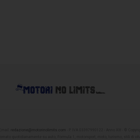
 Email:
redazione@motorinolimits.com
- P. IVA 03397990122 - Anno XIII - © Copyrigh
rnato quotidianamente su auto, Formula 1, motorsport, moto, turismo, stili di vita