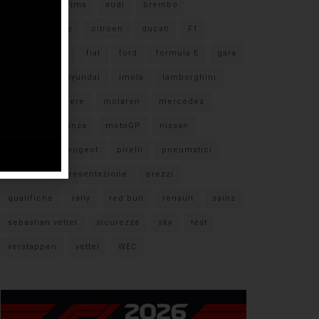
#F1
anteprima
audi
brembo
caratteristiche
citroen
ducati
F1
ferrari
FIA
fiat
ford
formula E
gara
hamilton
hyundai
imola
lamborghini
leclerc
libere
mclaren
mercedes
milano
monza
motoGP
nissan
orari TV
peugeot
pirelli
pneumatici
porsche
presentazione
prezzi
qualifiche
rally
red bull
renault
sainz
sebastian vettel
sicurezza
sky
test
verstappen
vettel
WEC