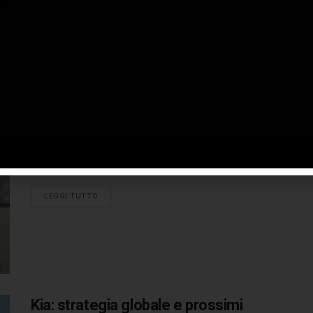
EV4, avrà ...
LEGGI TUTTO
Kia svela il design esterno di EV4
17 FEBBRAIO 2025
Kia Corporation ha svelato oggi il design degli esterni di
EV4, nelle due versioni, berlina e hatchback, in vista del ...
LEGGI TUTTO
Kia: strategia globale e prossimi