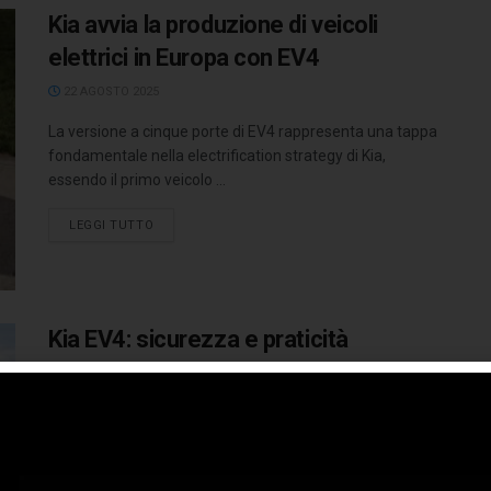
Kia avvia la produzione di veicoli
elettrici in Europa con EV4
22 AGOSTO 2025
La versione a cinque porte di EV4 rappresenta una tappa
fondamentale nella electrification strategy di Kia,
essendo il primo veicolo ...
LEGGI TUTTO
Kia EV4: sicurezza e praticità
eccezionali
13 AGOSTO 2025
Kia EV4 inaugura un nuovo approccio al segmento C con
un’offerta basata su due solide strutture. Chi sceglierà