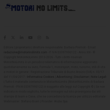
Editore | proprietario | direttore responsabile: Barbara Premoli - Email:
redazione@motorinolimits.com
- P. IVA 03397990122 - Anno XIII - ©
Copyright MotoriNoLimits 2013-2026 - Tutti i diritti riservati
MotoriNoLimits è un periodico telematico di informazione aggiornato
quotidianamente su auto, Formula 1, motorsport, moto, turismo, stili di vita
e motori in genere - Registrazione Tribunale di Busto Arsizio (VA) n. 03/17
del 11/04/2017 -
Informativa Cookies
|
Advertising
|
Disclaimer
|
Note Legali
| Tutto il materiale contenuto in MotoriNoLimits (MotoriNoLimits di Barbara
Premoli - P.IVA 03397990122) è soggetto alle leggi sul Copyright © | Se non
indicato in modo esplicito, tutte le immagini sul sito provengono dai siti
stampa di team e Case, che ne concedono la licenza per utilizzo editoriale
Webmaster: Stefano Boeri | Provider: Aruba Spa