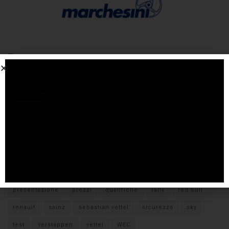
Tags
#F1
anteprima
audi
brembo
caratteristiche
citroen
ducati
F1
ferrari
FIA
fiat
ford
formula E
gara
hamilton
hyundai
imola
lamborghini
leclerc
libere
mclaren
mercedes
milano
monza
motoGP
nissan
orari TV
peugeot
pirelli
pneumatici
porsche
presentazione
prezzi
qualifiche
rally
red bull
renault
sainz
sebastian vettel
sicurezza
sky
test
verstappen
vettel
WEC