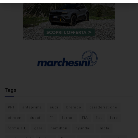
Tags
#F1
anteprima
audi
brembo
caratteristiche
citroen
ducati
F1
ferrari
FIA
fiat
ford
formula E
gara
hamilton
hyundai
imola