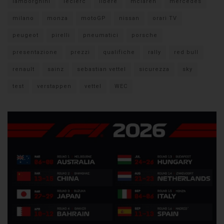
lamborghini
leclerc
libere
mclaren
mercedes
milano
monza
motoGP
nissan
orari TV
peugeot
pirelli
pneumatici
porsche
presentazione
prezzi
qualifiche
rally
red bull
renault
sainz
sebastian vettel
sicurezza
sky
test
verstappen
vettel
WEC