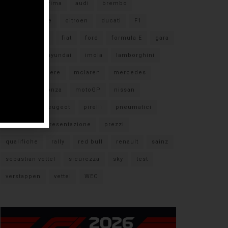
#F1
anteprima
audi
brembo
caratteristiche
citroen
ducati
F1
ferrari
FIA
fiat
ford
formula E
gara
hamilton
hyundai
imola
lamborghini
leclerc
libere
mclaren
mercedes
milano
monza
motoGP
nissan
orari TV
peugeot
pirelli
pneumatici
porsche
presentazione
prezzi
qualifiche
rally
red bull
renault
sainz
sebastian vettel
sicurezza
sky
test
verstappen
vettel
WEC