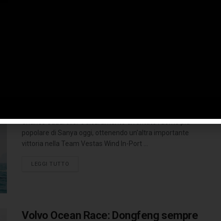
dell’industria automobilistica cinese. ...
LEGGI TUTTO
Dongfeng vince ancora in casa,
domani prue su Auckland
7 FEBBRAIO 2015
Charles Caudrelier è sicuramente diventato l'uomo più
popolare di Sanya oggi, ottenendo un'altra importante
vittoria nella Team Vestas Wind In-Port ...
LEGGI TUTTO
Volvo Ocean Race: Dongfeng sempre