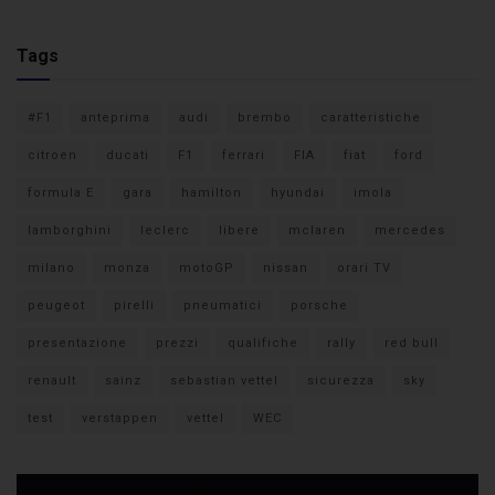
Tags
#F1
anteprima
audi
brembo
caratteristiche
citroen
ducati
F1
ferrari
FIA
fiat
ford
formula E
gara
hamilton
hyundai
imola
lamborghini
leclerc
libere
mclaren
mercedes
milano
monza
motoGP
nissan
orari TV
peugeot
pirelli
pneumatici
porsche
presentazione
prezzi
qualifiche
rally
red bull
renault
sainz
sebastian vettel
sicurezza
sky
test
verstappen
vettel
WEC