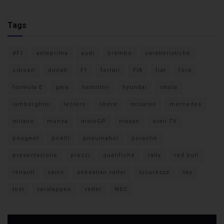
Tags
#F1
anteprima
audi
brembo
caratteristiche
citroen
ducati
F1
ferrari
FIA
fiat
ford
formula E
gara
hamilton
hyundai
imola
lamborghini
leclerc
libere
mclaren
mercedes
milano
monza
motoGP
nissan
orari TV
peugeot
pirelli
pneumatici
porsche
presentazione
prezzi
qualifiche
rally
red bull
renault
sainz
sebastian vettel
sicurezza
sky
test
verstappen
vettel
WEC