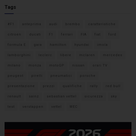
Tags
#F1
anteprima
audi
brembo
caratteristiche
citroen
ducati
F1
ferrari
FIA
fiat
ford
formula E
gara
hamilton
hyundai
imola
lamborghini
leclerc
libere
mclaren
mercedes
milano
monza
motoGP
nissan
orari TV
peugeot
pirelli
pneumatici
porsche
presentazione
prezzi
qualifiche
rally
red bull
renault
sainz
sebastian vettel
sicurezza
sky
test
verstappen
vettel
WEC