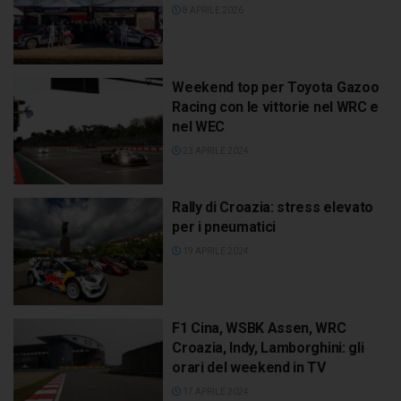
8 APRILE 2026
Weekend top per Toyota Gazoo
Racing con le vittorie nel WRC e
nel WEC
23 APRILE 2024
Rally di Croazia: stress elevato
per i pneumatici
19 APRILE 2024
F1 Cina, WSBK Assen, WRC
Croazia, Indy, Lamborghini: gli
orari del weekend in TV
17 APRILE 2024