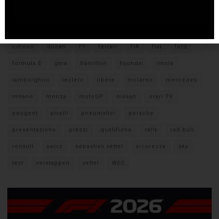
Tags
#F1
anteprima
audi
brembo
caratteristiche
citroen
ducati
F1
ferrari
FIA
fiat
ford
formula E
gara
hamilton
hyundai
imola
lamborghini
leclerc
libere
mclaren
mercedes
milano
monza
motoGP
nissan
orari TV
peugeot
pirelli
pneumatici
porsche
presentazione
prezzi
qualifiche
rally
red bull
renault
sainz
sebastian vettel
sicurezza
sky
test
verstappen
vettel
WEC