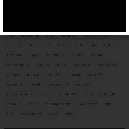
Tags
#F1
anteprima
audi
brembo
caratteristiche
citroen
ducati
F1
ferrari
FIA
fiat
ford
formula E
gara
hamilton
hyundai
imola
lamborghini
leclerc
libere
mclaren
mercedes
milano
monza
motoGP
nissan
orari TV
peugeot
pirelli
pneumatici
porsche
presentazione
prezzi
qualifiche
rally
red bull
renault
sainz
sebastian vettel
sicurezza
sky
test
verstappen
vettel
WEC