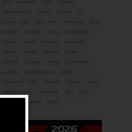
#F1
anteprima
audi
brembo
caratteristiche
citroen
ducati
F1
ferrari
FIA
fiat
ford
formula E
gara
hamilton
hyundai
imola
lamborghini
leclerc
libere
mclaren
mercedes
milano
monza
motoGP
nissan
orari TV
peugeot
pirelli
pneumatici
porsche
presentazione
prezzi
qualifiche
rally
red bull
renault
sainz
sebastian vettel
sicurezza
sky
test
verstappen
vettel
WEC