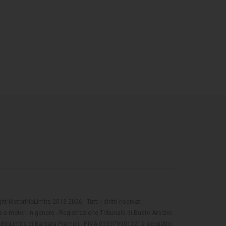
t MotoriNoLimits 2013-2026 - Tutti i diritti riservati
 e motori in genere - Registrazione Tribunale di Busto Arsizio
oriNoLimits di Barbara Premoli - P.IVA 03397990122) è soggetto