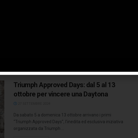
Multistrada V4 Voyagers 2025
13 MAGGIO 2025
Ducati presenta Multistrada V4 Voyagers 2025, il
concorso internazionale dedicato a tutti gli appassionati
che amano viaggiare in sella alla ...
LEGGI TUTTO
Triumph Approved Days: dal 5 al 13
ottobre per vincere una Daytona
27 SETTEMBRE 2024
Da sabato 5 a domenica 13 ottobre arrivano i primi
“Triumph Approved Days”, l’inedita ed esclusiva iniziativa
organizzata da Triumph ...