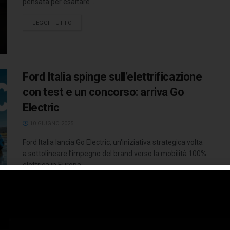
pensata per esaltare ...
LEGGI TUTTO
Ford Italia spinge sull’elettrificazione
con test e un concorso: arriva Go
Electric
10 GIUGNO 2025
Ford Italia lancia Go Electric, un'iniziativa strategica volta
a sottolineare l’impegno del brand verso la mobilità 100%
elettrica in Europa, ...
LEGGI TUTTO
Ducati presenta il concorso