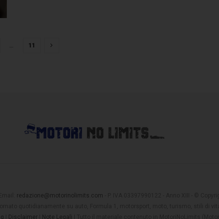
…
11
 Email:
redazione@motorinolimits.com
- P. IVA 03397990122 - Anno XIII - © Copyrigh
rnato quotidianamente su auto, Formula 1, motorsport, moto, turismo, stili di vita
ng
|
Disclaimer
|
Note Legali
| Tutto il materiale contenuto in MotoriNoLimits (Mot