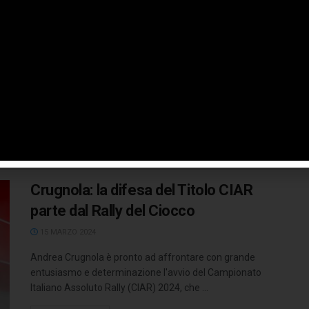
dominano il 47° Rally Il Ciocco
16 MARZO 2024
Andrea Crugnola, con Pietro Ometto alle note, a bordo
della Citroen C3 Rally2 by FPF gommata Pirelli si è
aggiudicato ...
LEGGI TUTTO
Crugnola: la difesa del Titolo CIAR
parte dal Rally del Ciocco
15 MARZO 2024
Andrea Crugnola è pronto ad affrontare con grande
entusiasmo e determinazione l'avvio del Campionato
Italiano Assoluto Rally (CIAR) 2024, che ...