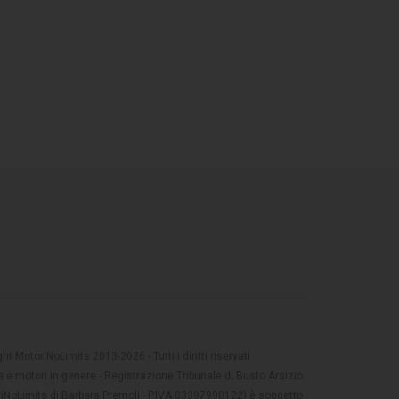
t MotoriNoLimits 2013-2026 - Tutti i diritti riservati
 e motori in genere - Registrazione Tribunale di Busto Arsizio
oriNoLimits di Barbara Premoli - P.IVA 03397990122) è soggetto