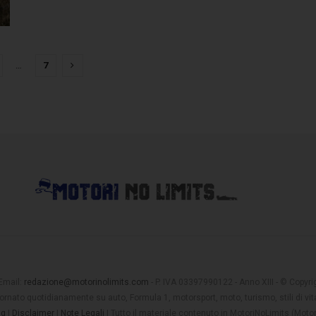
…
7
 Email:
redazione@motorinolimits.com
- P. IVA 03397990122 - Anno XIII - © Copyrigh
rnato quotidianamente su auto, Formula 1, motorsport, moto, turismo, stili di vita
ng
|
Disclaimer
|
Note Legali
| Tutto il materiale contenuto in MotoriNoLimits (Mot