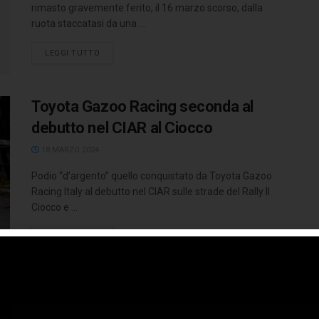
rimasto gravemente ferito, il 16 marzo scorso, dalla
ruota staccatasi da una ...
LEGGI TUTTO
Toyota Gazoo Racing seconda al
debutto nel CIAR al Ciocco
18 MARZO 2024
Podio “d’argento” quello conquistato da Toyota Gazoo
Racing Italy al debutto nel CIAR sulle strade del Rally Il
Ciocco e ...
LEGGI TUTTO
Crugnola-Ometto su Citroen