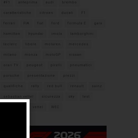
#F1
anteprima
audi
brembo
caratteristiche
citroen
ducati
F1
ferrari
FIA
fiat
ford
formula E
gara
hamilton
hyundai
imola
lamborghini
leclerc
libere
mclaren
mercedes
milano
monza
motoGP
nissan
orari TV
peugeot
pirelli
pneumatici
porsche
presentazione
prezzi
qualifiche
rally
red bull
renault
sainz
sebastian vettel
sicurezza
sky
test
verstappen
vettel
WEC