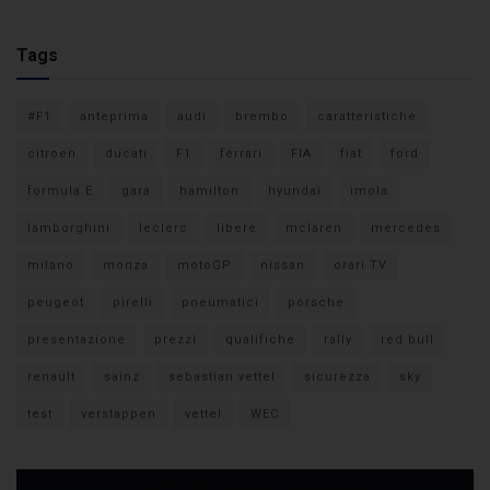
Tags
#F1
anteprima
audi
brembo
caratteristiche
citroen
ducati
F1
ferrari
FIA
fiat
ford
formula E
gara
hamilton
hyundai
imola
lamborghini
leclerc
libere
mclaren
mercedes
milano
monza
motoGP
nissan
orari TV
peugeot
pirelli
pneumatici
porsche
presentazione
prezzi
qualifiche
rally
red bull
renault
sainz
sebastian vettel
sicurezza
sky
test
verstappen
vettel
WEC