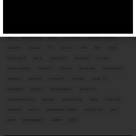
Tags
#F1
anteprima
audi
brembo
caratteristiche
citroen
ducati
F1
ferrari
FIA
fiat
ford
formula E
gara
hamilton
hyundai
imola
lamborghini
leclerc
libere
mclaren
mercedes
milano
monza
motoGP
nissan
orari TV
peugeot
pirelli
pneumatici
porsche
presentazione
prezzi
qualifiche
rally
red bull
renault
sainz
sebastian vettel
sicurezza
sky
test
verstappen
vettel
WEC