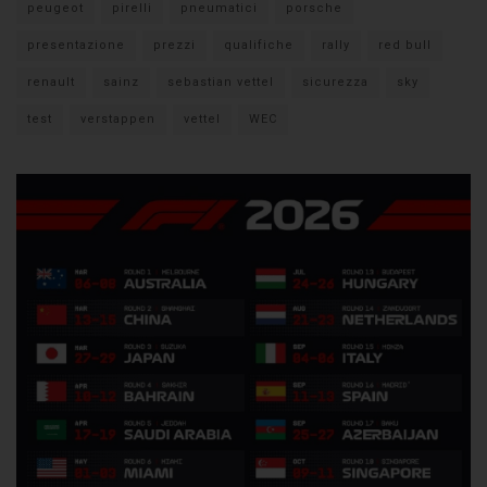
peugeot
pirelli
pneumatici
porsche
presentazione
prezzi
qualifiche
rally
red bull
renault
sainz
sebastian vettel
sicurezza
sky
test
verstappen
vettel
WEC