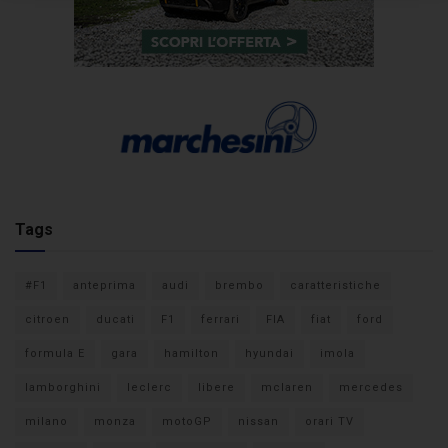
Tags
#F1
anteprima
audi
brembo
caratteristiche
citroen
ducati
F1
ferrari
FIA
fiat
ford
formula E
gara
hamilton
hyundai
imola
lamborghini
leclerc
libere
mclaren
mercedes
milano
monza
motoGP
nissan
orari TV