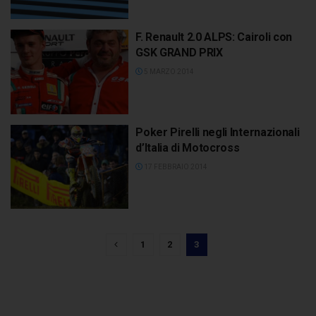
F. Renault 2.0 ALPS: Cairoli con
GSK GRAND PRIX
5 MARZO 2014
Poker Pirelli negli Internazionali
d’Italia di Motocross
17 FEBBRAIO 2014
1
2
3