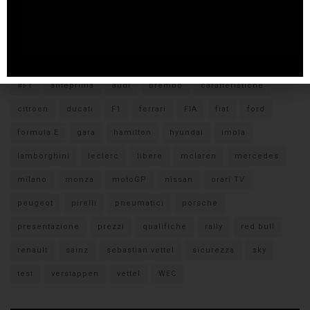
Tags
#F1
anteprima
audi
brembo
caratteristiche
citroen
ducati
F1
ferrari
FIA
fiat
ford
formula E
gara
hamilton
hyundai
imola
lamborghini
leclerc
libere
mclaren
mercedes
milano
monza
motoGP
nissan
orari TV
peugeot
pirelli
pneumatici
porsche
presentazione
prezzi
qualifiche
rally
red bull
renault
sainz
sebastian vettel
sicurezza
sky
test
verstappen
vettel
WEC